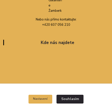
Nebo nás přímo kontaktujte:
+420 607 056 210
Kde nás najdete
Souhlasím
Souhlasím
Nastavení
Nastavení