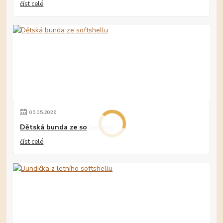
číst celé
05
.
05
.
2026
Dětská bunda ze softshellu
číst celé