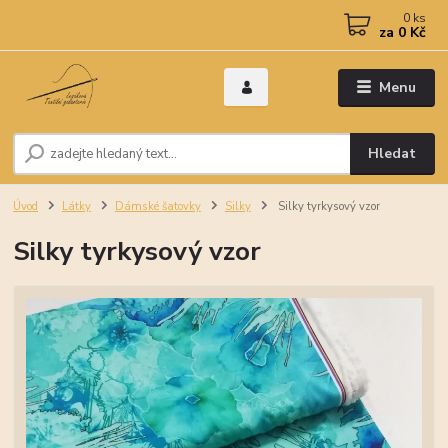
0
ks
za
0 Kč
Menu
Hledat
Úvod
Látky
Dámské šatovky
Silky
Silky tyrkysový vzor
Silky tyrkysový vzor