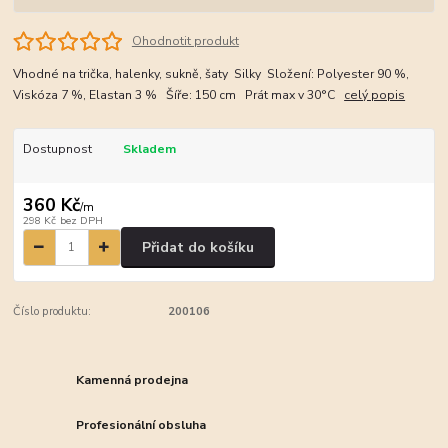
Ohodnotit produkt
Vhodné na trička, halenky, sukně, šaty Silky Složení: Polyester 90 %,
Viskóza 7 %, Elastan 3 % Šíře: 150 cm Prát max v 30°C
celý popis
Dostupnost
Skladem
360 Kč
/
m
298 Kč
bez DPH
Přidat do košíku
Číslo produktu:
200106
Kamenná prodejna
Profesionální obsluha