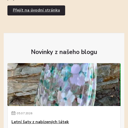
Přejít na úvodní stránku
Novinky z našeho blogu
05
.
07
.
2026
Letní šaty z nabízených látek