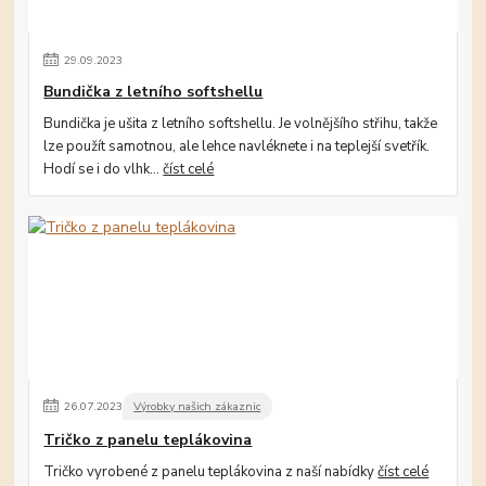
29
.
09
.
2023
Bundička z letního softshellu
Bundička je ušita z letního softshellu. Je volnějšího střihu, takže
lze použít samotnou, ale lehce navléknete i na teplejší svetřík.
Hodí se i do vlhk...
číst celé
26
.
07
.
2023
Výrobky našich zákaznic
Tričko z panelu teplákovina
Tričko vyrobené z panelu teplákovina z naší nabídky
číst celé