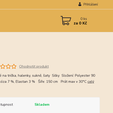
Přihlášení
0
ks
za
0 Kč
Ohodnotit produkt
 na trička, halenky, sukně, šaty Silky Složení: Polyester 90
kóza 7 %, Elastan 3 % Šíře: 150 cm Prát max v 30°C
celý
tupnost
Skladem