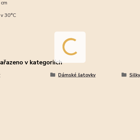
0 cm
 v 30°C
zařazeno v kategoriích
y
Dámské šatovky
Silk