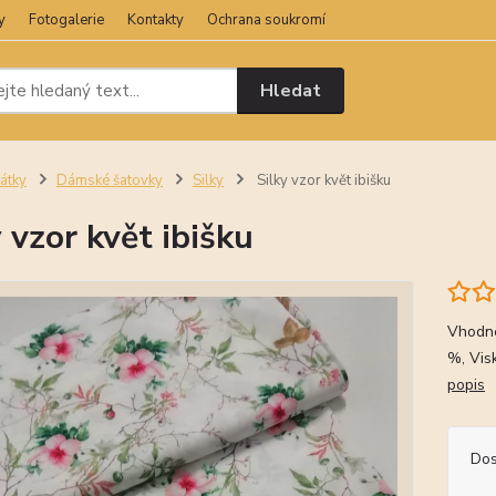
y
Fotogalerie
Kontakty
Ochrana soukromí
Hledat
átky
Dámské šatovky
Silky
Silky vzor květ ibišku
y vzor květ ibišku
Vhodné
%, Vis
popis
Dos