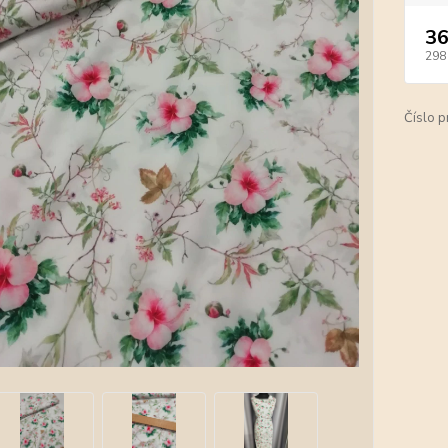
36
298
Číslo p