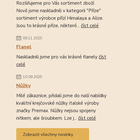
Rozšiřujeme pro Vás sortiment zboží.
Nově jsme naskladnili v kategorii "Příze"
sortiment výrobce přízí Himalaya a Alize.
Jsou to krásné příze, některé...
číst celé
09.11.2025
Flanel
Naskladnili jsme pro vás krásné flanely
číst
celé
10.09.2025
Nůžky
Milé zákaznice, přidali jsme do naší nabídky
kvalitní krejčovské nůžky italské výroby
značky Premax. Nůžky nejsou spojeny
nitkem, ale šroubkem. Lze j...
číst celé
Zobrazit všechny novinky