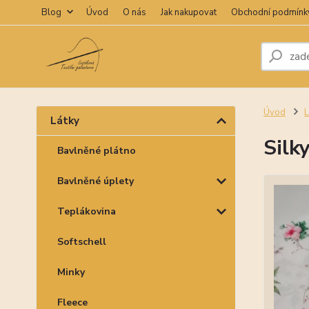
Blog
Úvod
O nás
Jak nakupovat
Obchodní podmínk
Úvod
L
Látky
Silk
Bavlněné plátno
Bavlněné úplety
Teplákovina
Softschell
Minky
Fleece