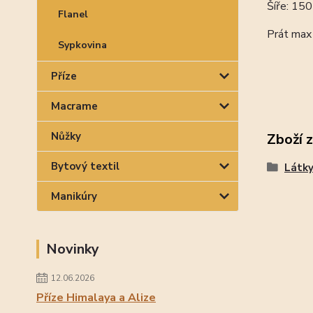
Šíře: 15
Flanel
Prát max
Sypkovina
Příze
Macrame
Nůžky
Zboží 
Bytový textil
Látk
Manikúry
Novinky
12.06.2026
Příze Himalaya a Alize