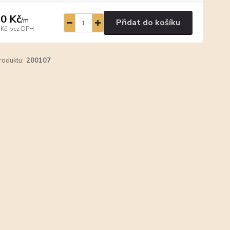
0 Kč
/
m
Přidat do košíku
 Kč
bez DPH
roduktu:
200107