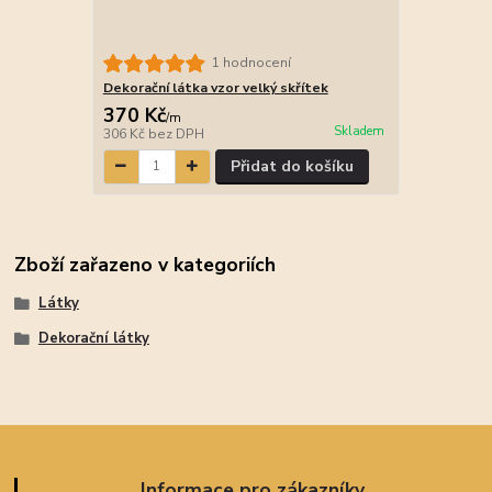
1 hodnocení
Dekorační látka vzor velký skřítek
370 Kč
/
m
Skladem
306 Kč
bez DPH
Přidat do košíku
Zboží zařazeno v kategoriích
Látky
Dekorační látky
Informace pro zákazníky