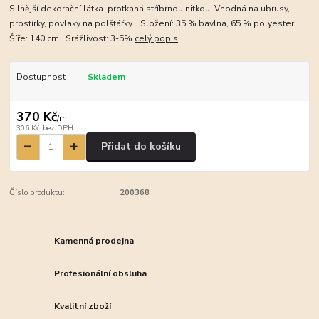
Silnější dekorační látka protkaná stříbrnou nitkou. Vhodná na ubrusy,
prostírky, povlaky na polštářky. Složení: 35 % bavlna, 65 % polyester
Šíře: 140 cm Srážlivost: 3-5%
celý popis
Dostupnost
Skladem
370 Kč
/
m
306 Kč
bez DPH
Přidat do košíku
Číslo produktu:
200368
Kamenná prodejna
Profesionální obsluha
Kvalitní zboží