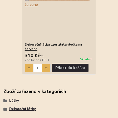
Dekorační látka vzor zlatá vločka na
červené
310 Kč
/
m
Skladem
256 Kč
bez DPH
Přidat do košíku
Zboží zařazeno v kategoriích
Látky
Dekorační látky