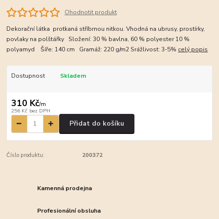
Ohodnotit produkt
Dekorační látka protkaná stříbrnou nitkou. Vhodná na ubrusy, prostírky,
povlaky na polštářky Složení: 30 % bavlna, 60 % polyester 10 %
polyamyd Šíře: 140 cm Gramáž: 220 g/m2 Srážlivost: 3-5%
celý popis
Dostupnost
Skladem
310 Kč
/
m
256 Kč
bez DPH
Přidat do košíku
Číslo produktu:
200372
Kamenná prodejna
Profesionální obsluha