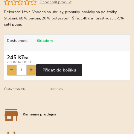
Ohodnotit produkt
Dekorační látka. Vhodná na ubrusy, prostírky, povlaky na polštářky
Složení: 80 % bavlna, 20 % polyester Šíře: 140 cm Srážlivost: 3-5%
celý popis
Dostupnost
Skladem
245 Kč
/
m
202 Kč
bez DPH
Přidat do košíku
Číslo produktu:
200375
Kamenná prodejna