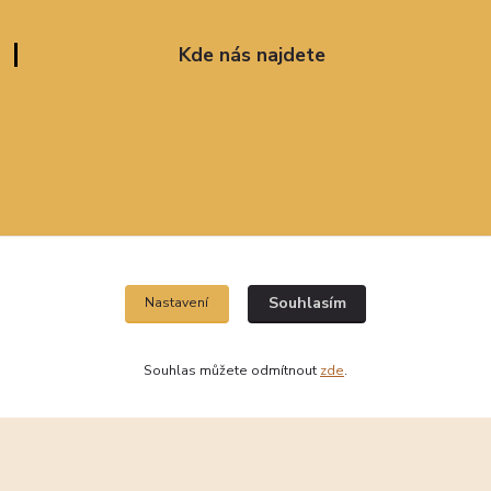
Kde nás najdete
Souhlasím
Nastavení
Souhlas můžete odmítnout
zde
.
Vytvořeno na
Eshop-rychle.cz