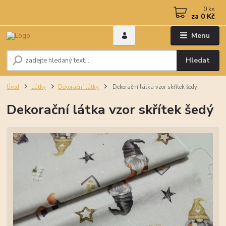
0
ks
za
0 Kč
Menu
Hledat
Úvod
Látky
Dekorační látky
Dekorační látka vzor skřítek šedý
Dekorační látka vzor skřítek šedý