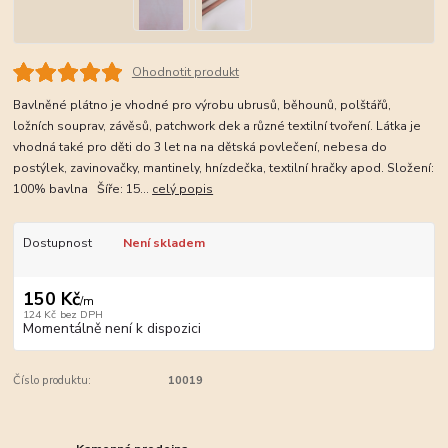
Ohodnotit produkt
Bavlněné plátno je vhodné pro výrobu ubrusů, běhounů, polštářů,
ložních souprav, závěsů, patchwork dek a různé textilní tvoření. Látka je
vhodná také pro děti do 3 let na na dětská povlečení, nebesa do
postýlek, zavinovačky, mantinely, hnízdečka, textilní hračky apod. Složení:
100% bavlna Šíře: 15...
celý popis
Dostupnost
Není skladem
150 Kč
/
m
124 Kč
bez DPH
Momentálně není k dispozici
Číslo produktu:
10019