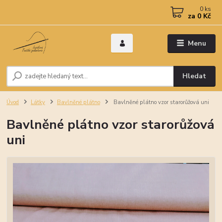
0
ks
za
0 Kč
Menu
Hledat
Úvod
Látky
Bavlněné plátno
Bavlněné plátno vzor starorůžová uni
Bavlněné plátno vzor starorůžová
uni