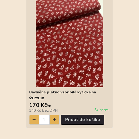
Bavlněné plátno vzor bílá kytička na
červené
170 Kč
/
m
Skladem
140 Kč
bez DPH
Přidat do košíku