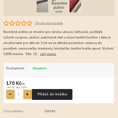
Ohodnotit produkt
Bavlněné plátno je vhodné pro výrobu ubrusů, běhounů, polštářů,
ložních souprav, závěsů, patchwork dek a různé textilní tvoření. Látka je
vhodná také pro děti do 3 let na na dětská povlečení, nebesa do
postýlek, zavinovačky, mantinely, hnízdečka, textilní hračky apod. Složení:
100% bavlna Šíře: 15...
celý popis
Dostupnost
Skladem
170 Kč
/
m
140 Kč
bez DPH
Přidat do košíku
Číslo produktu:
200160