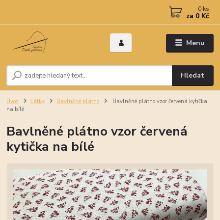
0
ks
za
0 Kč
Menu
Hledat
Úvod
Látky
Bavlněné plátno
Bavlněné plátno vzor červená kytička
na bílé
Bavlněné plátno vzor červená
kytička na bílé