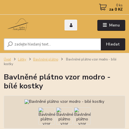
0
ks
za
0 Kč
Menu
Hledat
Úvod
Látky
Bavlněné plátno
Bavlněné plátno vzor modro - bílé
kostky
Bavlněné plátno vzor modro -
bílé kostky