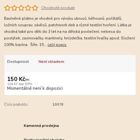
Ohodnotit produkt
Bavlněné plátno je vhodné pro výrobu ubrusů, běhounů, polštářů,
ložních souprav, závěsů, patchwork dek a různé textilní tvoření. Látka je
vhodná také pro děti do 3 let na na dětská povlečení, nebesa do
postýlek, zavinovačky, mantinely, hnízdečka, textilní hračky apod. Složení:
100% bavlna Šíře: 15...
celý popis
Dostupnost
Není skladem
150 Kč
/
m
124 Kč
bez DPH
Momentálně není k dispozici
Číslo produktu:
10078
Kamenná prodejna