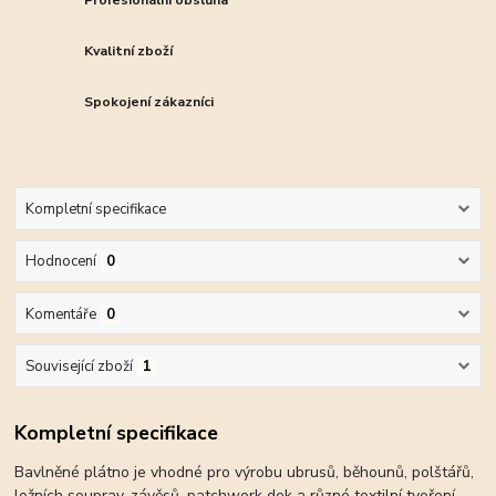
Profesionální obsluha
Kvalitní zboží
Spokojení zákazníci
Kompletní specifikace
Hodnocení
0
Komentáře
0
Související zboží
1
Kompletní specifikace
Bavlněné plátno je vhodné pro výrobu ubrusů, běhounů, polštářů,
ložních souprav, závěsů, patchwork dek a různé textilní tvoření.