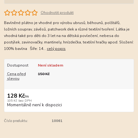
Ohodnotit produkt
Bavlněné plátno je vhodné pro výrobu ubrusů, běhounů, polštářů,
ložních souprav, závěsů, patchwork dek a různé textilní tvoření. Látka je
vhodná také pro děti do 3 let na na dětská povlečení, nebesa do
postýlek, zavinovačky, mantinely, hnízdečka, textilní hračky apod. Složení:
100% bavlna Šíře: 14...
celý popis
Dostupnost
Není skladem
Cena před
150 Kč
slevou
128 Kč
/
m
105 Kč
bez DPH
Momentálně není k dispozici
Číslo produktu:
10061