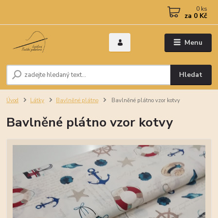
0
ks
za
0 Kč
Menu
Hledat
Úvod
Látky
Bavlněné plátno
Bavlněné plátno vzor kotvy
Bavlněné plátno vzor kotvy