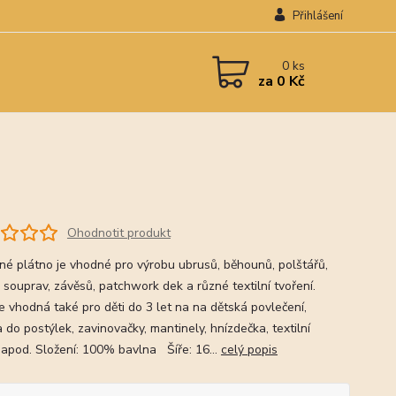
Přihlášení
0
ks
za
0 Kč
Ohodnotit produkt
né plátno je vhodné pro výrobu ubrusů, běhounů, polštářů,
 souprav, závěsů, patchwork dek a různé textilní tvoření.
je vhodná také pro děti do 3 let na na dětská povlečení,
do postýlek, zavinovačky, mantinely, hnízdečka, textilní
 apod. Složení: 100% bavlna Šíře: 16...
celý popis