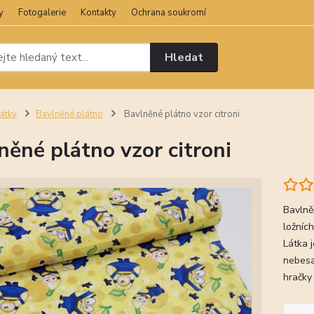
y
Fotogalerie
Kontakty
Ochrana soukromí
Hledat
átky
Bavlněné plátno
Bavlněné plátno vzor citroni
něné plátno vzor citroni
Bavlně
ložních
Látka 
nebesa 
hračky