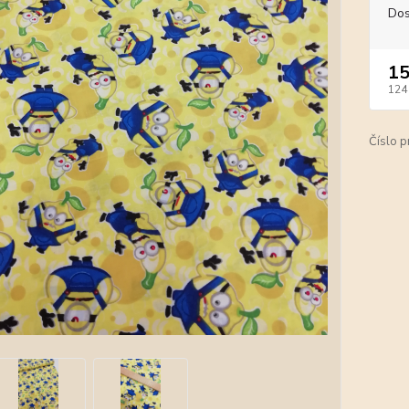
Dos
15
124
Číslo p