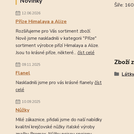
Novinky
Šíře: 16
12.06.2026
Příze Himalaya a Alize
Rozšiřujeme pro Vás sortiment zboží.
Nově jsme naskladnili v kategorii "Příze"
sortiment výrobce přízí Himalaya a Alize.
Jsou to krásné příze, některé...
číst celé
Zboží 
09.11.2025
Flanel
Látk
Naskladnili jsme pro vás krásné flanely
číst
celé
10.09.2025
Nůžky
Milé zákaznice, přidali jsme do naší nabídky
kvalitní krejčovské nůžky italské výroby