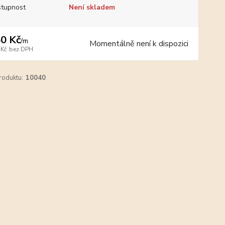
tupnost
Není skladem
0 Kč
/
m
Momentálně není k dispozici
 Kč
bez DPH
roduktu:
10040