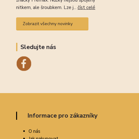
značky Premax. Nůžky nejsou spojeny
nitkem, ale šroubkem. Lze j...
číst celé
Zobrazit všechny novinky
Sledujte nás
Informace pro zákazníky
O nás
Jak nakupovat