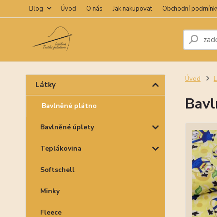
Blog
Úvod
O nás
Jak nakupovat
Obchodní podmínk
Úvod
L
Látky
Bavl
Bavlněné plátno
Bavlněné úplety
Teplákovina
Softschell
Minky
Fleece