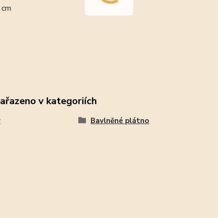
0 cm
zařazeno v kategoriích
y
Bavlněné plátno