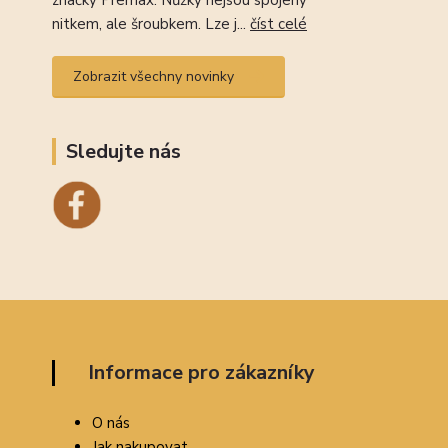
značky Premax. Nůžky nejsou spojeny
nitkem, ale šroubkem. Lze j...
číst celé
Zobrazit všechny novinky
Sledujte nás
Informace pro zákazníky
O nás
Jak nakupovat