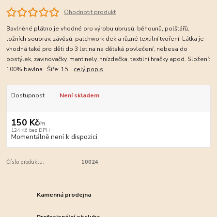
Ohodnotit produkt
Bavlněné plátno je vhodné pro výrobu ubrusů, běhounů, polštářů,
ložních souprav, závěsů, patchwork dek a různé textilní tvoření. Látka je
vhodná také pro děti do 3 let na na dětská povlečení, nebesa do
postýlek, zavinovačky, mantinely, hnízdečka, textilní hračky apod. Složení:
100% bavlna Šíře: 15...
celý popis
Dostupnost
Není skladem
150 Kč
/
m
124 Kč
bez DPH
Momentálně není k dispozici
Číslo produktu:
10024
Kamenná prodejna