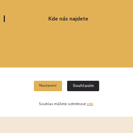
Kde nás najdete
Souhlasím
Nastavení
Souhlas můžete odmítnout
zde
.
Vytvořeno na
Eshop-rychle.cz