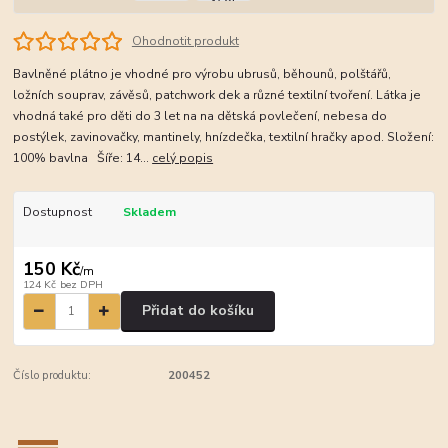
Ohodnotit produkt
Bavlněné plátno je vhodné pro výrobu ubrusů, běhounů, polštářů,
ložních souprav, závěsů, patchwork dek a různé textilní tvoření. Látka je
vhodná také pro děti do 3 let na na dětská povlečení, nebesa do
postýlek, zavinovačky, mantinely, hnízdečka, textilní hračky apod. Složení:
100% bavlna Šíře: 14...
celý popis
Dostupnost
Skladem
150 Kč
/
m
124 Kč
bez DPH
Přidat do košíku
Číslo produktu:
200452