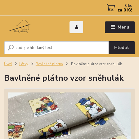
0
ks
za
0 Kč
Menu
Hledat
Úvod
Látky
Bavlněné plátno
Bavlněné plátno vzor sněhulák
Bavlněné plátno vzor sněhulák