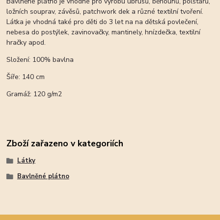
Bavlněné plátno je vhodné pro výrobu ubrusů, běhounů, polštářů,
ložních souprav, závěsů, patchwork dek a různé textilní tvoření.
Látka je vhodná také pro děti do 3 let na na dětská povlečení,
nebesa do postýlek, zavinovačky, mantinely, hnízdečka, textilní
hračky apod.
Složení: 100% bavlna
Šíře: 140 cm
Gramáž: 120 g/m2
Zboží zařazeno v kategoriích
Látky
Bavlněné plátno